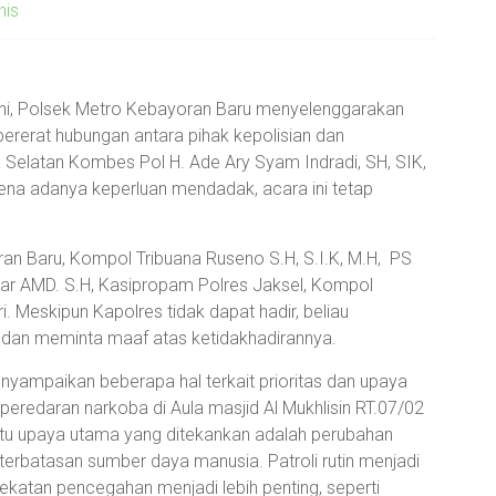
nis
 ini, Polsek Metro Kebayoran Baru menyelenggarakan
pererat hubungan antara pihak kepolisian dan
Selatan Kombes Pol H. Ade Ary Syam Indradi, SH, SIK,
rena adanya keperluan mendadak, acara ini tetap
ran Baru, Kompol Tribuana Ruseno S.H, S.I.K, M.H, PS
ar AMD. S.H, Kasipropam Polres Jaksel, Kompol
i. Meskipun Kapolres tidak dapat hadir, beliau
dan meminta maaf atas ketidakhadirannya.
yampaikan beberapa hal terkait prioritas dan upaya
eredaran narkoba di Aula masjid Al Mukhlisin RT.07/02
satu upaya utama yang ditekankan adalah perubahan
erbatasan sumber daya manusia. Patroli rutin menjadi
ndekatan pencegahan menjadi lebih penting, seperti