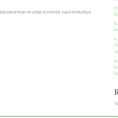
K
ada peramban ini untuk komentar saya berikutnya.
Ba
K
K
K
P
S
K
K
B
T