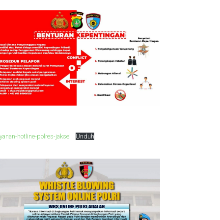
yanan-hotline-polres-jaksel
Unduh