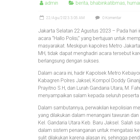
admin
berita
,
bhabinkatibmas
,
huma
22/Agu/2023 3:05 AM
0 Komentar
Jakarta Selatan 22 Agustus 2023 – Pada hari
acara “Hallo Polisi,” yang bertujuan untuk mem
masyarakat. Meskipun kapolres Metro Jakarta 
MH, tidak dapat menghadiri acara tersebut ka
berlangsung dengan sukses.
Dalam acara ini, hadir Kapolsek Metro Kebayo
Kabagren Polres Jaksel, Kompol Doddy Ginanj
Prayitno S.H, dan Lurah Gandaria Utara, M. Fahr
menyampaikan salam kepada seluruh peserta 
Dalam sambutannya, perwakilan kepolisian men
yang dilakukan dalam menangani tawuran dan p
Kel. Gandaria Utara Keb. Baru Jaksel. Salah 
dalam sistem penanganan untuk mengatasi ket
sulit dilakukan karena alasan ini, sehingga pe