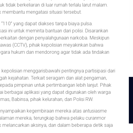
tidak berkeliaran di luar rumah terlalu larut malam.
uk membantu mengatasi situasi tersebut.
 “110” yang dapat diakses tanpa biaya pulsa.
i ini untuk meminta bantuan dari polisi. Disarankan
berkaitan dengan penyalahgunaan narkoba. Meskipun
awas (CCTV), pihak kepolisian meyakinkan bahwa
egara hukum dan mendorong agar tidak ada tindakan
kepolisian menggarisbawahi pentingnya partisipasi dari
ah kejahatan. Terkait seragam dan alat pengaman,
ada pimpinan untuk pertimbangan lebih lanjut. Pihak
i berbagai aplikasi yang dapat digunakan oleh warga
mas, Babinsa, pihak kelurahan, dan Polisi RW.
menyampaikan kegembiraan mereka atas antusiasme
alaman mereka, terungkap bahwa pelaku curanmor
uk melancarkan aksinya, dan dalam beberapa detik saja