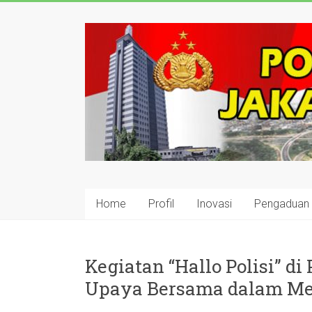
Skip
to
polisijaksel
content
Presisi
Home
Profil
Inovasi
Pengaduan
Kegiatan “Hallo Polisi” d
Upaya Bersama dalam Me