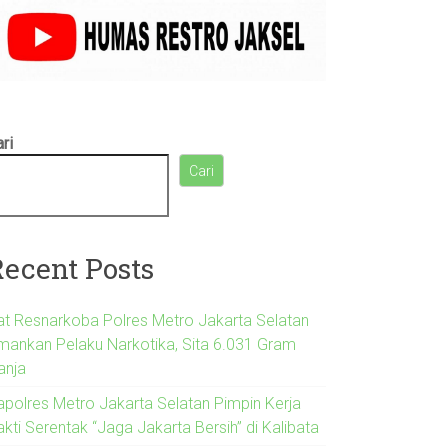
ri
Cari
Recent Posts
at Resnarkoba Polres Metro Jakarta Selatan
mankan Pelaku Narkotika, Sita 6.031 Gram
anja
apolres Metro Jakarta Selatan Pimpin Kerja
kti Serentak “Jaga Jakarta Bersih” di Kalibata