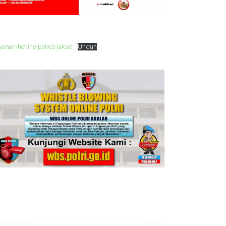
yanan-hotline-polres-jaksel
Unduh