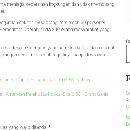
ma menjaga kebersihan lingkungan dan tidak membuang
ai.
rjumlah sekitar ±800 orang, terdiri dari 30 personel
ur Pemerintah Daerah, serta 240 orang masyarakat yang
Ca
rapkan terjalin sinergitas yang semakin kuat antara aparat
kungan serta mencegah terjadinya banjir di wilayah
gsung Kesiapan Pospam Nataru di Wilayahnya.
S
tan Amankan Pelaku Narkotika, Sita 6.031 Gram Ganja
→
A
G
K
Ba
uas yang wajib ditandai
*