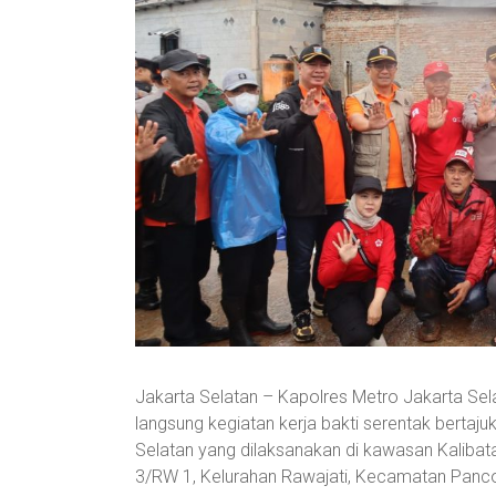
Jakarta Selatan – Kapolres Metro Jakarta Selat
langsung kegiatan kerja bakti serentak bertaju
Selatan yang dilaksanakan di kawasan Kalibata
3/RW 1, Kelurahan Rawajati, Kecamatan Panco