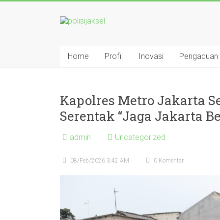
Skip
to
polisijaksel
content
Presisi
Home
Profil
Inovasi
Pengaduan
Kapolres Metro Jakarta S
Serentak “Jaga Jakarta Be
admin
Uncategorized
08/Feb/2026 3:42 AM
0 Komentar