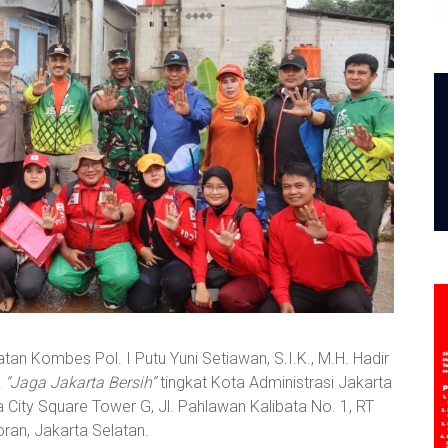
an Kombes Pol. I Putu Yuni Setiawan, S.I.K., M.H. Hadir
k
“Jaga Jakarta Bersih”
tingkat Kota Administrasi Jakarta
 City Square Tower G, Jl. Pahlawan Kalibata No. 1, RT
ran, Jakarta Selatan.