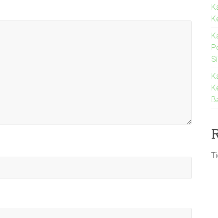
K
K
K
P
S
K
K
B
T