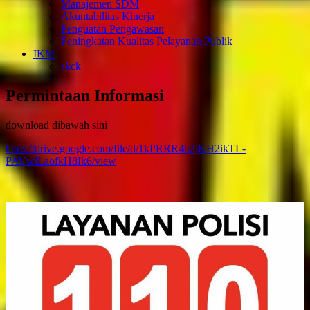
Manajemen SDM
Akuntabilitas Kinerja
Penguatan Pengawasan
Peningkatan Kualitas Pelayanan Publik
IKM
skck
Permintaan Informasi
download dibawah sini
https://drive.google.com/file/d/1kPRRR4h2jKH2ikTL-
PAVwlLaofkH8Ik6/view