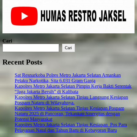
Cari
Cari
Recent Posts
Sat Resnarkoba Polres Metro Jakarta Selatan Amankan
Pelaku Narkotika, Sita 6.031 Gram Ganja
Kapolres Metro Jakarta Selatan Pimpin Kerja Bakti Serentak
“Jaga Jakarta Bersih” di Kalibata
Kapolres Metro Jakarta Selatan Tinjau Langsung Kesiapan
Pospam Nataru di Wilayahnya.
Kapolres Metro Jakarta Selatan Tinjau Kesiapan Pospam
Nataru 2025 di Pancoran, Tekankan Sinergitas dengan
Potensi Masyarakat
Kapolres Metro Jakarta Selatan Tinjau Kesiapan Pos Pam
Pelayanan Natal dan Tahun Baru di Kebayoran Baru