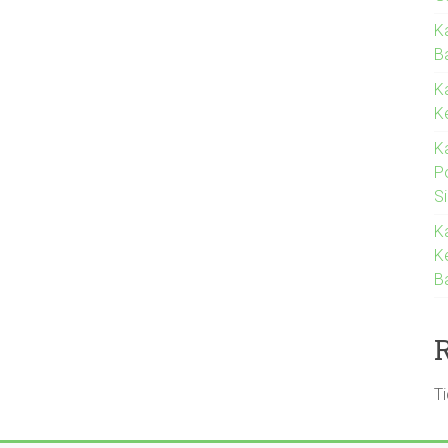
K
Ba
K
K
K
P
S
K
K
B
T