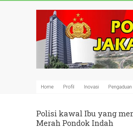
Skip
to
polisijaksel
content
Presisi
Home
Profil
Inovasi
Pengaduan
Polisi kawal Ibu yang me
Merah Pondok Indah