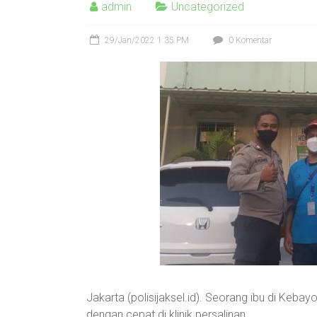
admin
Uncategorized
29/Jan/2022 1:35 PM
0 Komentar
Jakarta (polisijaksel.id). Seorang ibu di Kebay
dengan cepat di klinik persalinan.