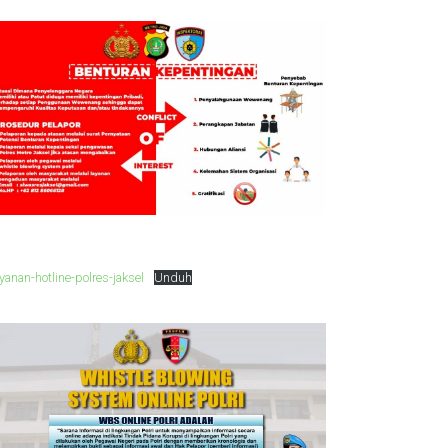
yanan-hotline-polres-jaksel
Unduh