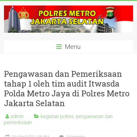
Skip
to
content
polisijaksel
Menu
Presisi
Pengawasan dan Pemeriksaan
tahap 1 oleh tim audit Itwasda
Polda Metro Jaya di Polres Metro
Jakarta Selatan
admin
kegiatan polres
,
pengawasan dan
pemeriksaan
25/Mar/2022 1:59 PM
0 Komentar