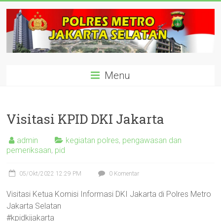
Skip
to
content
polisijaksel
Menu
Presisi
Visitasi KPID DKI Jakarta
admin
kegiatan polres
,
pengawasan dan
pemeriksaan
,
pid
05/Okt/2022 12:29 PM
0 Komentar
Visitasi Ketua Komisi Informasi DKI Jakarta di Polres Metro
Jakarta Selatan
#kpidkijakarta