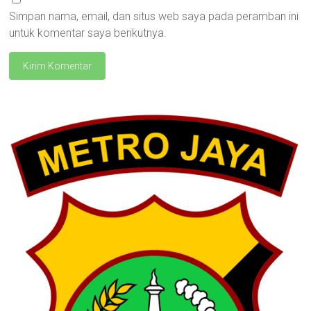
Simpan nama, email, dan situs web saya pada peramban ini
untuk komentar saya berikutnya.