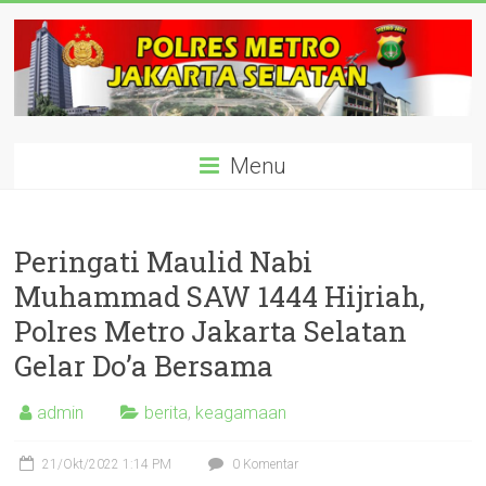
Skip
to
content
polisijaksel
Menu
Presisi
Peringati Maulid Nabi
Muhammad SAW 1444 Hijriah,
Polres Metro Jakarta Selatan
Gelar Do’a Bersama
admin
berita
,
keagamaan
21/Okt/2022 1:14 PM
0 Komentar