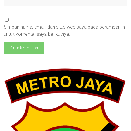
Simpan nama, email, dan situs web saya pada peramban ini
untuk komentar saya berikutnya.