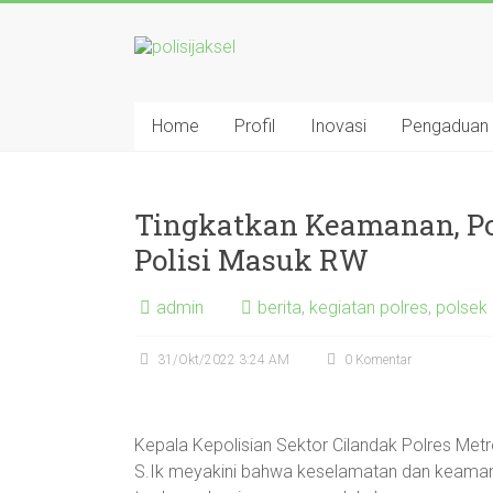
Skip
to
polisijaksel
content
Presisi
Home
Profil
Inovasi
Pengaduan
Tingkatkan Keamanan, Po
Polisi Masuk RW
admin
berita
,
kegiatan polres
,
polsek 
31/Okt/2022 3:24 AM
0 Komentar
Kepala Kepolisian Sektor Cilandak Polres Met
S.Ik meyakini bahwa keselamatan dan keamana