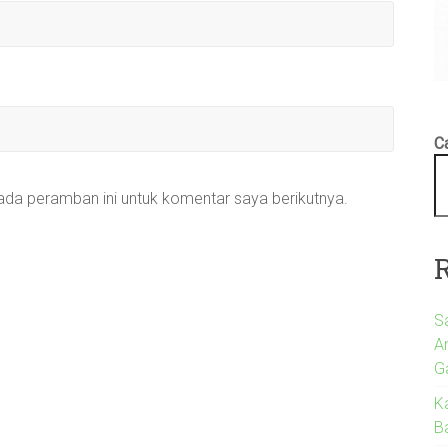
Ca
ada peramban ini untuk komentar saya berikutnya.
S
A
G
K
Ba