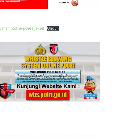
yanan-hotline-polres-jaksel
Unduh