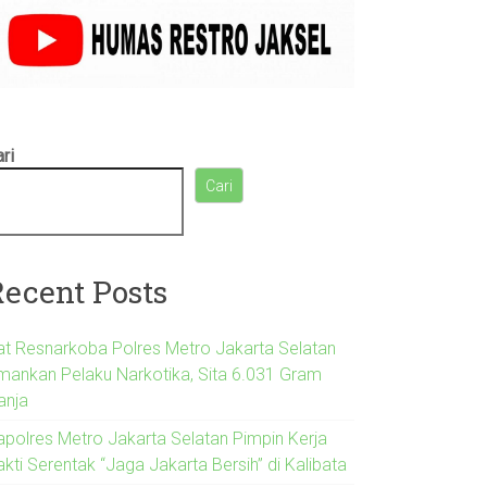
ri
Cari
Recent Posts
at Resnarkoba Polres Metro Jakarta Selatan
mankan Pelaku Narkotika, Sita 6.031 Gram
anja
apolres Metro Jakarta Selatan Pimpin Kerja
kti Serentak “Jaga Jakarta Bersih” di Kalibata