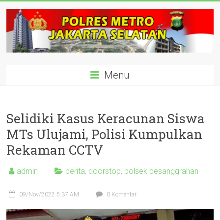
Skip
to
content
polisijaksel
Menu
Presisi
Selidiki Kasus Keracunan Siswa
MTs Ulujami, Polisi Kumpulkan
Rekaman CCTV
admin
berita
,
doorstop
,
polsek pesanggrahan
09/Nov/2022 5:37 AM
0 Komentar