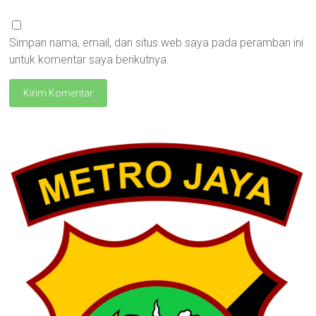
Simpan nama, email, dan situs web saya pada peramban ini
untuk komentar saya berikutnya.