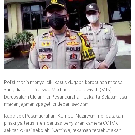
Polisi masih menyelidiki kasus dugaan keracunan massal
yang dialami 16 siswa Madrasah Tsanawiyah (MTs)
Darussalam Ulujami di Pesanggrahan, Jakarta Selatan, usai
makan jajanan spageti di depan sekolah.
Kapolsek Pesanggrahan, Kompol Nazirwan mengatakan
pihaknya terus memperluas penyisiran kamera CCTV di
sekitar lokasi sekolah. Nantinya, rekaman tersebut akan