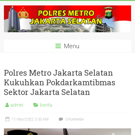
Skip
to
content
polisijaksel
Menu
Presisi
Polres Metro Jakarta Selatan
Kukuhkan Pokdarkamtibmas
Sektor Jakarta Selatan
admin
berita
11/Nov/2022 3:35 AM
0 Komentar