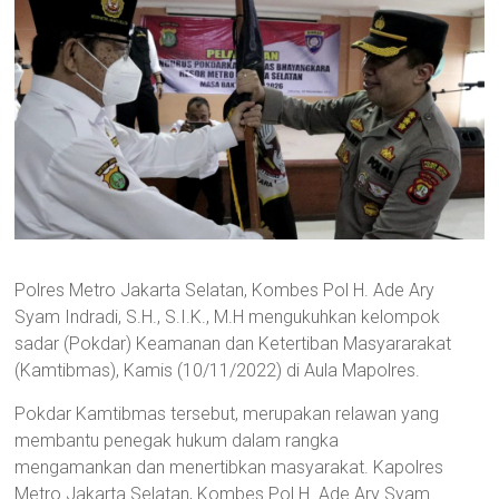
Polres Metro Jakarta Selatan, Kombes Pol H. Ade Ary
Syam Indradi, S.H., S.I.K., M.H mengukuhkan kelompok
sadar (Pokdar) Keamanan dan Ketertiban Masyararakat
(Kamtibmas), Kamis (10/11/2022) di Aula Mapolres.
Pokdar Kamtibmas tersebut, merupakan relawan yang
membantu penegak hukum dalam rangka
mengamankan dan menertibkan masyarakat. Kapolres
Metro Jakarta Selatan, Kombes Pol H. Ade Ary Syam