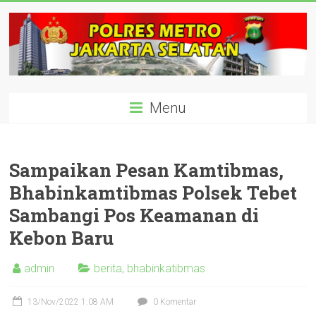
Skip
to
content
polisijaksel
Menu
Presisi
Sampaikan Pesan Kamtibmas,
Bhabinkamtibmas Polsek Tebet
Sambangi Pos Keamanan di
Kebon Baru
admin
berita
,
bhabinkatibmas
13/Nov/2022 1:08 AM
0 Komentar