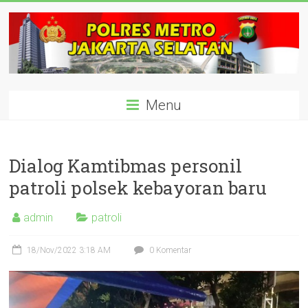
Skip
to
content
polisijaksel
Menu
Presisi
Dialog Kamtibmas personil
patroli polsek kebayoran baru
admin
patroli
18/Nov/2022 3:18 AM
0 Komentar