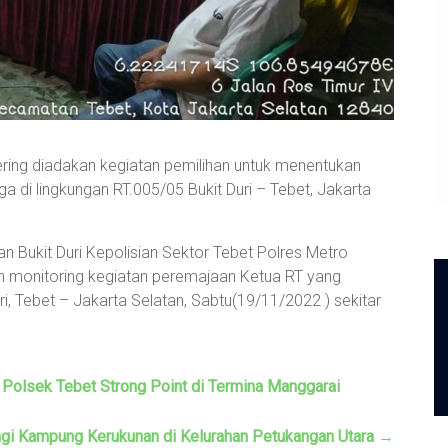
ring diadakan kegiatan pemilihan untuk menentukan
a di lingkungan RT.005/05 Bukit Duri – Tebet, Jakarta
 Bukit Duri Kepolisian Sektor Tebet Polres Metro
 monitoring kegiatan peremajaan Ketua RT yang
i, Tebet – Jakarta Selatan, Sabtu(19/11/2022 ) sekitar
 Polsek Tebet Strong Point di Termina Manggarai
i Kampung Kerukunan di Kelurahan Petukangan Utara
→