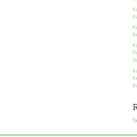
K
Ba
K
K
K
P
S
K
K
B
T