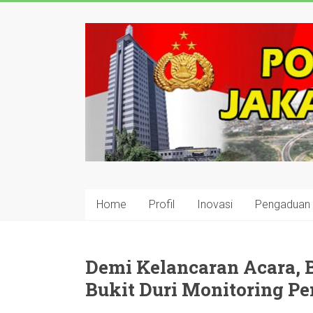
Skip
to
polisijaksel
content
Presisi
Home
Profil
Inovasi
Pengaduan
Demi Kelancaran Acara,
Bukit Duri Monitoring P