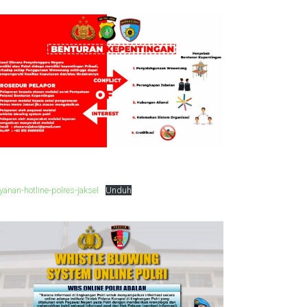
yanan-hotline-polres-jaksel
Unduh