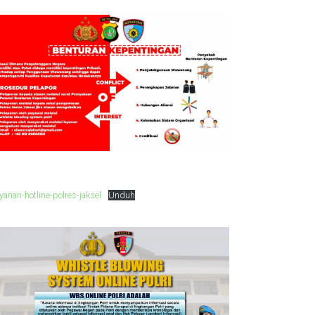
yanan-hotline-polres-jaksel
Unduh