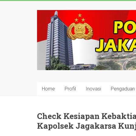
Skip
to
polisijaksel
content
Presisi
Home
Profil
Inovasi
Pengaduan
Check Kesiapan Kebaktia
Kapolsek Jagakarsa Kunj