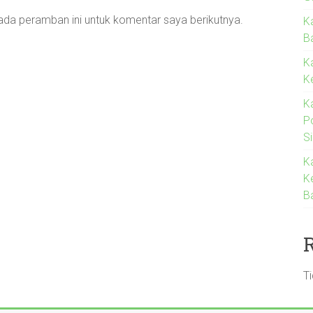
ada peramban ini untuk komentar saya berikutnya.
K
Ba
K
K
K
P
S
K
K
B
T