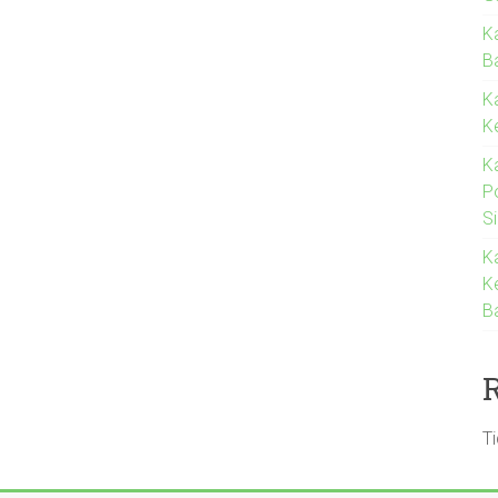
K
Ba
K
K
K
P
S
K
K
B
T