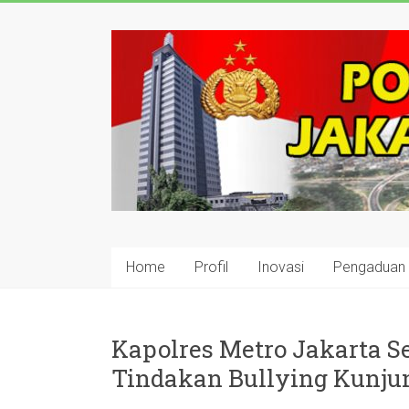
Skip
to
polisijaksel
content
Presisi
Home
Profil
Inovasi
Pengaduan
Kapolres Metro Jakarta S
Tindakan Bullying Kunju