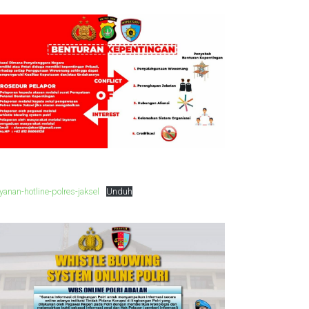
yanan-hotline-polres-jaksel
Unduh