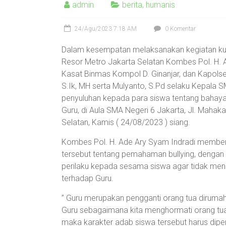
admin
berita
,
humanis
24/Agu/2023 7:18 AM
0 Komentar
Dalam kesempatan melaksanakan kegiatan kunj
Resor Metro Jakarta Selatan Kombes Pol. H. A
Kasat Binmas Kompol D. Ginanjar, dan Kapols
S.Ik, MH serta Mulyanto, S.Pd selaku Kepala 
penyuluhan kepada para siswa tentang bahaya 
Guru, di Aula SMA Negeri 6 Jakarta, Jl. Maha
Selatan, Kamis ( 24/08/2023 ) siang.
Kombes Pol. H. Ade Ary Syam Indradi memberi
tersebut tentang pemahaman bullying, dengan
perilaku kepada sesama siswa agar tidak menga
terhadap Guru.
” Guru merupakan pengganti orang tua dirumah 
Guru sebagaimana kita menghormati orang tua
maka karakter adab siswa tersebut harus diperb