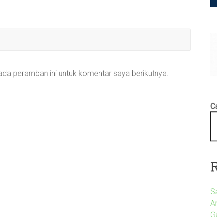
ada peramban ini untuk komentar saya berikutnya.
Ca
S
A
G