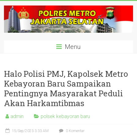
Skip
to
content
polisijaksel
Menu
Presisi
Halo Polisi PMJ, Kapolsek Metro
Kebayoran Baru Sampaikan
Pentingnya Masyarakat Peduli
Akan Harkamtibmas
admin
polsek kebayoran baru
15/Sep/2023 3:33 AM
0 Komentar