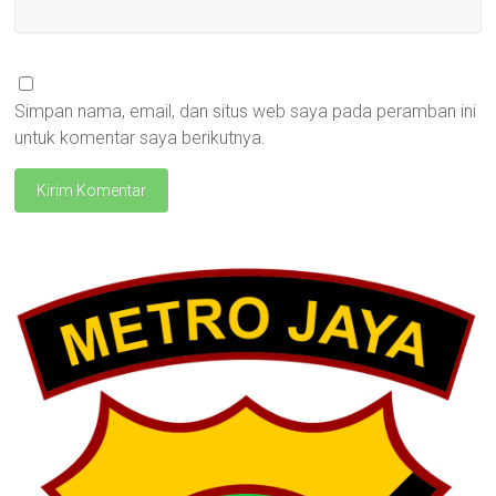
Simpan nama, email, dan situs web saya pada peramban ini
untuk komentar saya berikutnya.