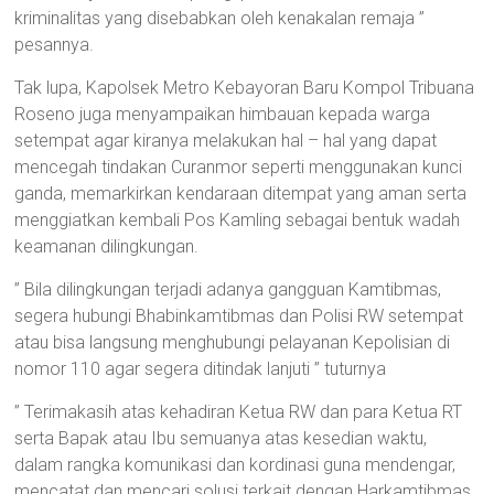
kriminalitas yang disebabkan oleh kenakalan remaja ”
pesannya.
Tak lupa, Kapolsek Metro Kebayoran Baru Kompol Tribuana
Roseno juga menyampaikan himbauan kepada warga
setempat agar kiranya melakukan hal – hal yang dapat
mencegah tindakan Curanmor seperti menggunakan kunci
ganda, memarkirkan kendaraan ditempat yang aman serta
menggiatkan kembali Pos Kamling sebagai bentuk wadah
keamanan dilingkungan.
” Bila dilingkungan terjadi adanya gangguan Kamtibmas,
segera hubungi Bhabinkamtibmas dan Polisi RW setempat
atau bisa langsung menghubungi pelayanan Kepolisian di
nomor 110 agar segera ditindak lanjuti ” tuturnya
” Terimakasih atas kehadiran Ketua RW dan para Ketua RT
serta Bapak atau Ibu semuanya atas kesedian waktu,
dalam rangka komunikasi dan kordinasi guna mendengar,
mencatat dan mencari solusi terkait dengan Harkamtibmas