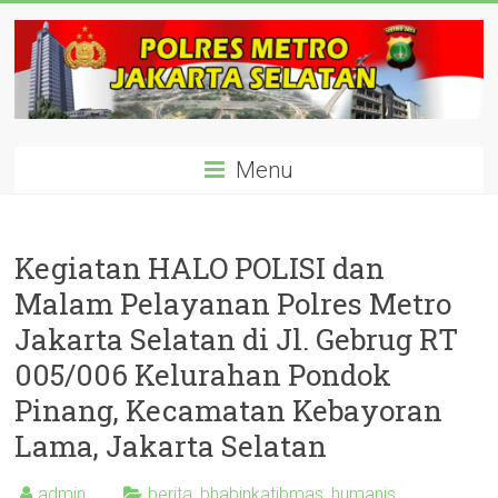
Skip
to
content
polisijaksel
Menu
Presisi
Kegiatan HALO POLISI dan
Malam Pelayanan Polres Metro
Jakarta Selatan di Jl. Gebrug RT
005/006 Kelurahan Pondok
Pinang, Kecamatan Kebayoran
Lama, Jakarta Selatan
admin
berita
,
bhabinkatibmas
,
humanis