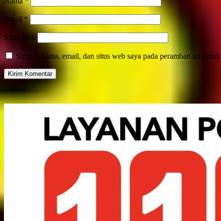
Nama
*
Email
*
Situs Web
Simpan nama, email, dan situs web saya pada peramban ini untuk