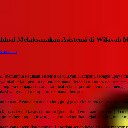
 Idnal Melaksanakan Asistensi di Wilayah
Komentar
M.Si, memimpin kegiatan asistensi di wilayah Mampang sebagai upaya
arakat terkait pemilu damai, keamanan terkait curanmor, dan mensosi
ingnya menjaga suasana kondusif selama periode pemilu. Ia mengaja
vokasi yang dapat merugikan keamanan bersama.
n damai. Keamanan adalah tanggung jawab bersama, dan mari kita tun
n khusus terkait kasus curanmor (pencurian kendaraan bermotor). Ia 
Kapolres berharap agar warga segera melaporkan kejadian yang mencu
gan yang aman dan nyaman. Laporkan setiap kejadian yang mencurigak