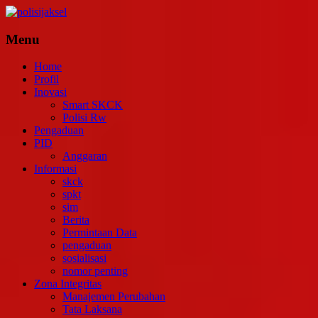
Skip
to
content
polisijaksel
Menu
Presisi
Home
Profil
Inovasi
Smart SKCK
Polisi Rw
Pengaduan
PID
Anggaran
Informasi
skck
spkt
sim
Berita
Permintaan Data
pengaduan
sosialisasi
nomor penting
Zona Integritas
Manajemen Perubahan
Tata Laksana