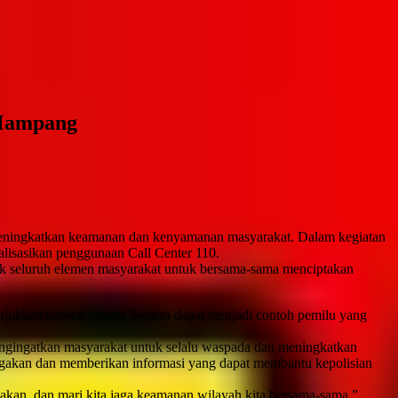
 Mampang
 meningkatkan keamanan dan kenyamanan masyarakat. Dalam kegiatan
alisasikan penggunaan Call Center 110.
k seluruh elemen masyarakat untuk bersama-sama menciptakan
jukkan bahwa Jakarta Selatan dapat menjadi contoh pemilu yang
mengingatkan masyarakat untuk selalu waspada dan meningkatkan
rigakan dan memberikan informasi yang dapat membantu kepolisian
an, dan mari kita jaga keamanan wilayah kita bersama-sama,”