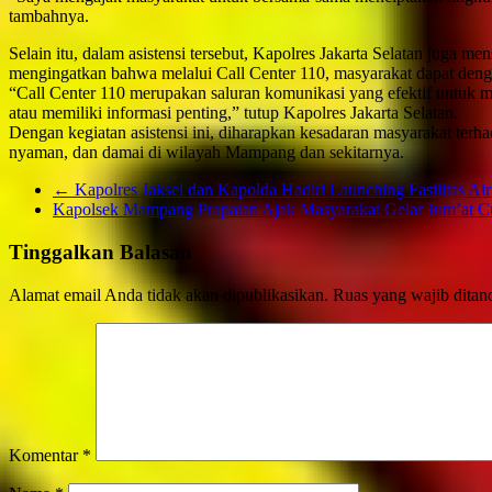
tambahnya.
Selain itu, dalam asistensi tersebut, Kapolres Jakarta Selatan juga 
mengingatkan bahwa melalui Call Center 110, masyarakat dapat deng
“Call Center 110 merupakan saluran komunikasi yang efektif untuk 
atau memiliki informasi penting,” tutup Kapolres Jakarta Selatan.
Dengan kegiatan asistensi ini, diharapkan kesadaran masyarakat ter
nyaman, dan damai di wilayah Mampang dan sekitarnya.
←
Kapolres Jaksel dan Kapolda Hadiri Launching Fasilitas 
Kapolsek Mampang Prapatan Ajak Masyarakat Gelar Jum’at C
Tinggalkan Balasan
Alamat email Anda tidak akan dipublikasikan.
Ruas yang wajib ditan
Komentar
*