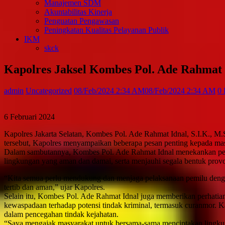
Manajemen SDM
Akuntabilitas Kinerja
Penguatan Pengawasan
Peningkatan Kualitas Pelayanan Publik
IKM
skck
Kapolres Jaksel Kombes Pol. Ade Rahmat
admin
Uncategorized
08/Feb/2024 2:34 AM
08/Feb/2024 2:34 AM
0 
6 Februari 2024
Kapolres Jakarta Selatan, Kombes Pol. Ade Rahmat Idnal, S.I.K., 
tersebut, Kapolres menyampaikan beberapa pesan penting kepada masy
Dalam sambutannya, Kombes Pol. Ade Rahmat Idnal menekankan pent
lingkungan yang aman dan damai, serta menjauhi segala bentuk pro
“Kita semua perlu mendukung dan menjaga pelaksanaan pemilu denga
tertib dan aman,” ujar Kapolres.
Selain itu, Kombes Pol. Ade Rahmat Idnal juga memberikan perhatia
kewaspadaan terhadap potensi tindak kriminal, termasuk curanmor. 
dalam pencegahan tindak kejahatan.
“Saya mengajak masyarakat untuk bersama-sama menciptakan lingkun