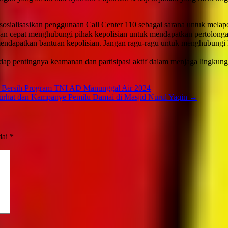
mensosialisasikan penggunaan Call Center 110 sebagai sarana untuk mela
an cepat menghubungi pihak kepolisian untuk mendapatkan pertolongan 
mendapatkan bantuan kepolisian. Jangan ragu-ragu untuk menghubungi
hadap pentingnya keamanan dan partisipasi aktif dalam menjaga lingku
Air Bersih Program TNI AD Manunggal Air 2024
urhat dan Kampanye Pemilu Damai di Masjid Nurul Yaqin
→
dai
*