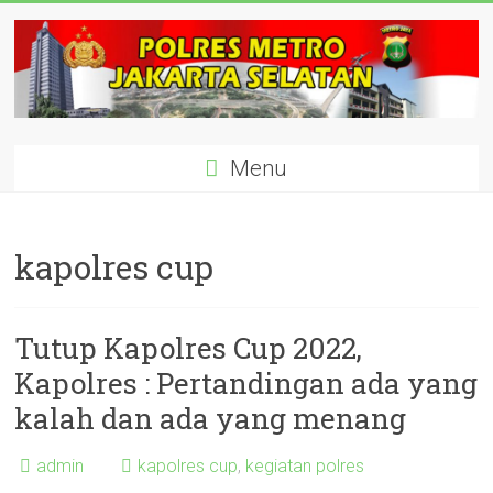
Skip
to
content
polisijaksel
Menu
Presisi
kapolres cup
Tutup Kapolres Cup 2022,
Kapolres : Pertandingan ada yang
kalah dan ada yang menang
admin
kapolres cup
,
kegiatan polres