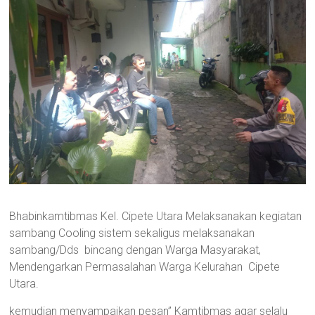
Bhabinkamtibmas Kel. Cipete Utara Melaksanakan kegiatan
sambang Cooling sistem sekaligus melaksanakan
sambang/Dds bincang dengan Warga Masyarakat,
Mendengarkan Permasalahan Warga Kelurahan Cipete
Utara.
kemudian menyampaikan pesan” Kamtibmas agar selalu