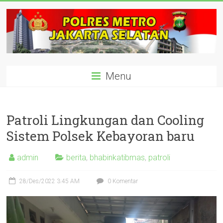
Skip
to
content
polisijaksel
Menu
Presisi
Patroli Lingkungan dan Cooling
Sistem Polsek Kebayoran baru
admin
berita
,
bhabinkatibmas
,
patroli
28/Des/2022 3:45 AM
0 Komentar