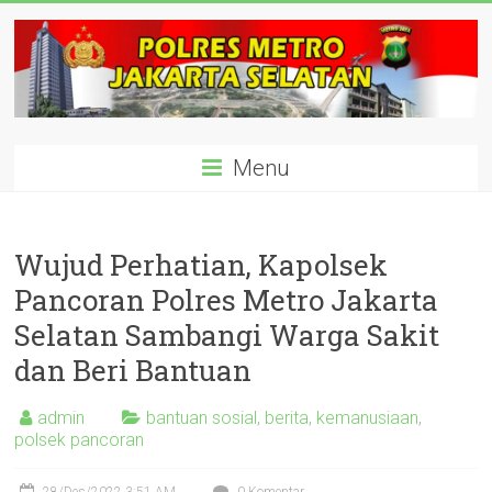
Skip
to
content
polisijaksel
Menu
Presisi
Wujud Perhatian, Kapolsek
Pancoran Polres Metro Jakarta
Selatan Sambangi Warga Sakit
dan Beri Bantuan
admin
bantuan sosial
,
berita
,
kemanusiaan
,
polsek pancoran
28/Des/2022 3:51 AM
0 Komentar