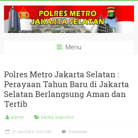
Skip
to
content
polisijaksel
Menu
Presisi
Polres Metro Jakarta Selatan :
Perayaan Tahun Baru di Jakarta
Selatan Berlangsung Aman dan
Tertib
admin
berita
,
kapolres
01/Jan/2023 10:07 AM
0 Komentar