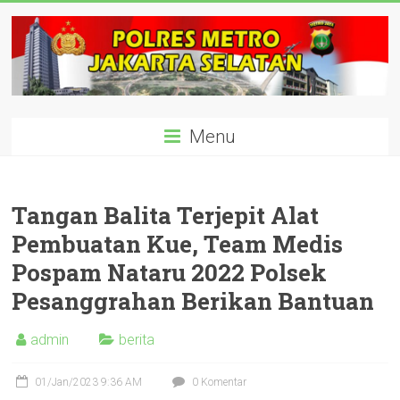
Skip
to
content
polisijaksel
Menu
Presisi
Tangan Balita Terjepit Alat
Pembuatan Kue, Team Medis
Pospam Nataru 2022 Polsek
Pesanggrahan Berikan Bantuan
admin
berita
01/Jan/2023 9:36 AM
0 Komentar