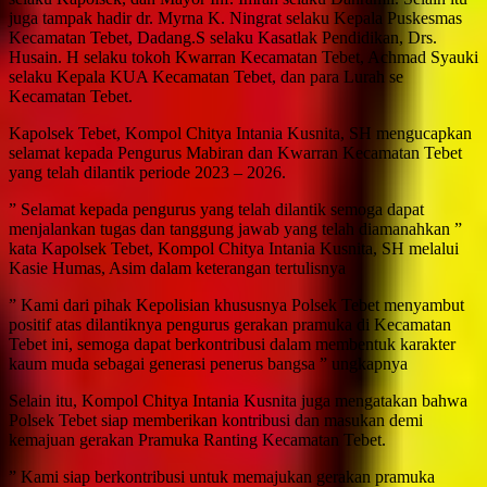
juga tampak hadir dr. Myrna K. Ningrat selaku Kepala Puskesmas
Kecamatan Tebet, Dadang.S selaku Kasatlak Pendidikan, Drs.
Husain. H selaku tokoh Kwarran Kecamatan Tebet, Achmad Syauki
selaku Kepala KUA Kecamatan Tebet, dan para Lurah se
Kecamatan Tebet.
Kapolsek Tebet, Kompol Chitya Intania Kusnita, SH mengucapkan
selamat kepada Pengurus Mabiran dan Kwarran Kecamatan Tebet
yang telah dilantik periode 2023 – 2026.
” Selamat kepada pengurus yang telah dilantik semoga dapat
menjalankan tugas dan tanggung jawab yang telah diamanahkan ”
kata Kapolsek Tebet, Kompol Chitya Intania Kusnita, SH melalui
Kasie Humas, Asim dalam keterangan tertulisnya
” Kami dari pihak Kepolisian khususnya Polsek Tebet menyambut
positif atas dilantiknya pengurus gerakan pramuka di Kecamatan
Tebet ini, semoga dapat berkontribusi dalam membentuk karakter
kaum muda sebagai generasi penerus bangsa ” ungkapnya
Selain itu, Kompol Chitya Intania Kusnita juga mengatakan bahwa
Polsek Tebet siap memberikan kontribusi dan masukan demi
kemajuan gerakan Pramuka Ranting Kecamatan Tebet.
” Kami siap berkontribusi untuk memajukan gerakan pramuka