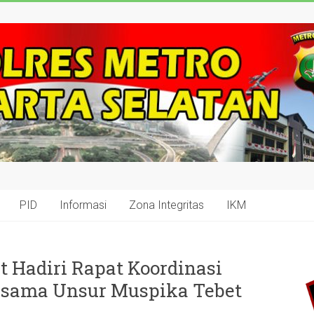
PID
Informasi
Zona Integritas
IKM
t Hadiri Rapat Koordinasi
sama Unsur Muspika Tebet