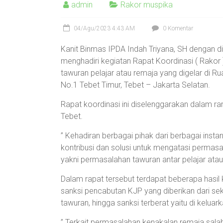
admin
Rakor muspika
04/Agu/2023 4:43 AM
0 Komentar
Kanit Binmas IPDA Indah Triyana, SH dengan d
menghadiri kegiatan Rapat Koordinasi ( Rakor
tawuran pelajar atau remaja yang digelar di Ru
No.1 Tebet Timur, Tebet – Jakarta Selatan.
Rapat koordinasi ini diselenggarakan dalam ra
Tebet.
” Kehadiran berbagai pihak dari berbagai ins
kontribusi dan solusi untuk mengatasi perma
yakni permasalahan tawuran antar pelajar atau
Dalam rapat tersebut terdapat beberapa hasil
sanksi pencabutan KJP yang diberikan dari se
tawuran, hingga sanksi terberat yaitu di keluar
” Terkait permasalahan kenakalan remaja salah