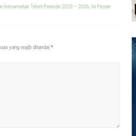
ran Kecamatan Tebet Periode 2023 – 2026, Ini Pesan
uas yang wajib ditandai
*